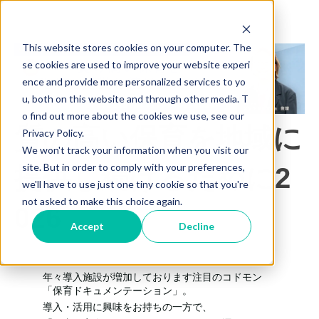
This website stores cookies on your computer. The
se cookies are used to improve your website experi
ence and provide more personalized services to yo
u, both on this website and through other media. T
o find out more about the cookies we use, see our
質の高い保育を地域に
Privacy Policy.
We won't track your information when you visit our
site. But in order to comply with your preferences,
提供し続けるために2
we'll have to use just one tiny cookie so that you're
not asked to make this choice again.
026
Accept
Decline
年々導入施設が増加しております注目のコドモン
「保育ドキュメンテーション」。
導入・活用に興味をお持ちの一方で、